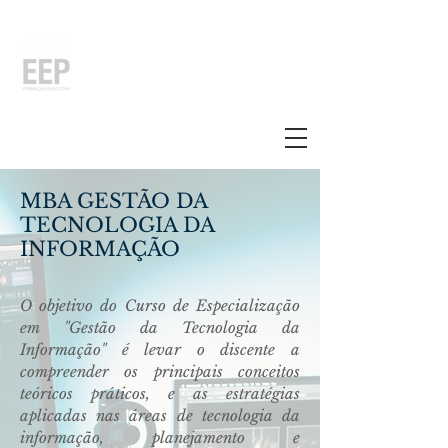
PÓS-GRADUAÇÃO EEP
Uma unidade da Fundação
Municipal de Ensino de Piracicaba
MBA GESTÃO DA
TECNOLOGIA DA
INFORMAÇÃO
O objetivo do Curso de Especialização
em "Gestão da Tecnologia da
Informação" é levar o discente a
compreender os principais conceitos
teóricos práticos, e as estratégias
aplicadas nas áreas de tecnologia da
informação, planejamento e