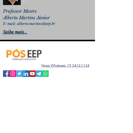
Professor Mestre
Alberto Martins Júnior
E-mail:
alberto.martins@eep.br
Saiba mais...
Nosso Whatsapp: 19 3412-1134
© 2025.
Criado por T.I. FUMEP
Mapa do Campus
Venha nos visitar
Av. Monsenhor Martinho Salgot,
560 Bairro Areão - Piracicaba, SP