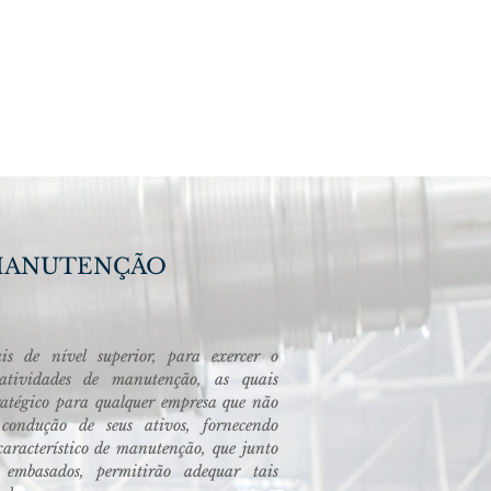
aba
ontato
FUMEP
 MANUTENÇÃO
ais de nível superior, para exercer o
atividades de manutenção, as quais
atégico para qualquer empresa que não
ondução de seus ativos, fornecendo
característico de manutenção, que junto
 embasados, permitirão adequar tais