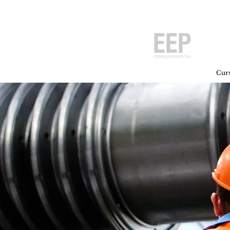
PÓS
Uma un
Home
Cur