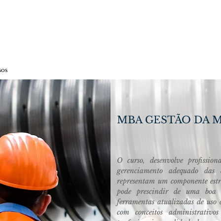
-GRADUAÇÃO EEP
idade da Fundação Municipal de Ensino de Piracic
sos
Matrículas
Notícias
Aluno/Professor
Serviços
C
MBA GESTÃO DA
O curso, desenvolve profission
gerenciamento adequado das 
representam um componente estr
pode prescindir de uma boa c
ferramentas atualizadas de uso 
com conceitos administrativos