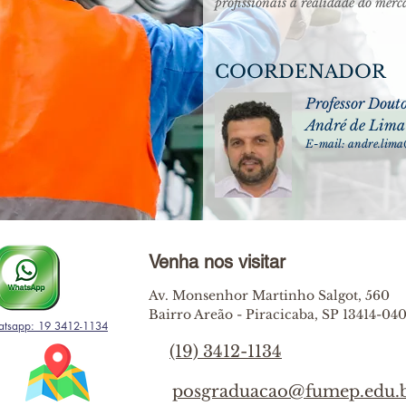
profissionais a realidade do merc
COORDENADOR
Professor Dout
André de Lima
E-mail:
andre.lima
Venha nos visitar
Av. Monsenhor Martinho Salgot, 560
Bairro Areão - Piracicaba, SP 13414-04
tsapp: 19 3412-1134
(19) 3412-1134
posgraduacao@fumep.edu.