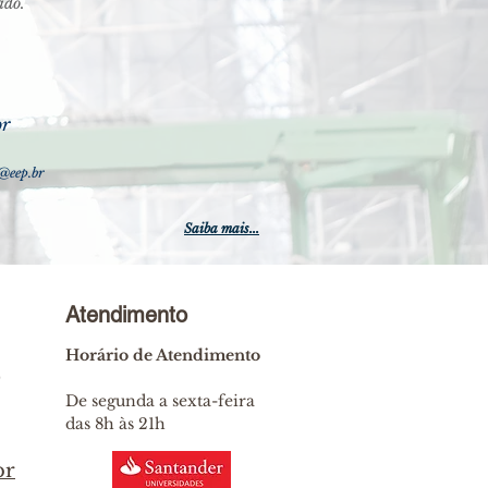
ado.
or
@eep.br
Saiba mais...
Atendimento
Horário de Atendimento
0
De segunda a sexta-feira
das 8h às 21h
br