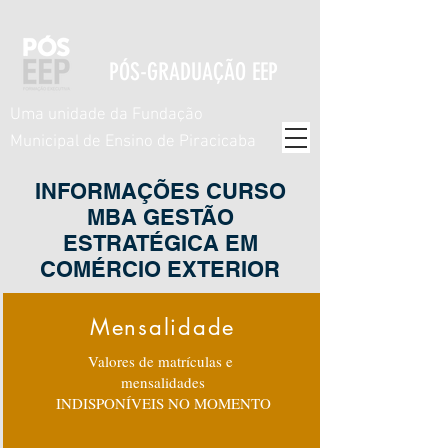
PÓS-GRADUAÇÃO EEP
Uma unidade da Fundação
Municipal de Ensino de Piracicaba
INFORMAÇÕES CURSO
MBA GESTÃO
ESTRATÉGICA EM
COMÉRCIO EXTERIOR
Mensalidade
Valores de matrículas e
mensalidades
INDISPONÍVEIS NO MOMENTO